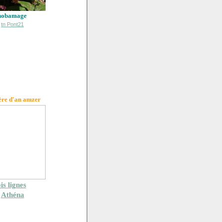
hobamage
ère d'an amzer
is lignes