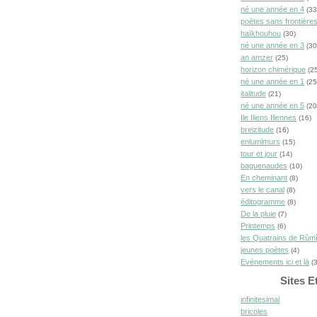
né une année en 4
(33
poètes sans frontière
haïkhouhou
(30)
né une année en 3
(30
an amzer
(25)
horizon chimérique
(25
né une année en 1
(25
italitude
(21)
né une année en 5
(20
Ile Iliens Iliennes
(16)
breizitude
(16)
enlumimurs
(15)
tour et jour
(14)
baguenaudes
(10)
En cheminant
(8)
vers le canal
(8)
éditogramme
(8)
De la pluie
(7)
Printemps
(6)
les Quatrains de Rûm
jeunes poètes
(4)
Evénements ici et là
(3
Sites E
infinitesimal
bricoles