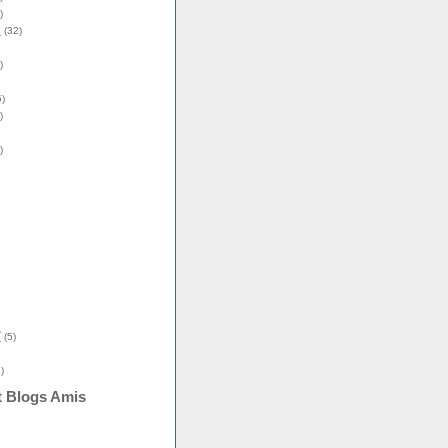
)
s
(32)
)
)
)
)
î
(5)
)
t Blogs Amis