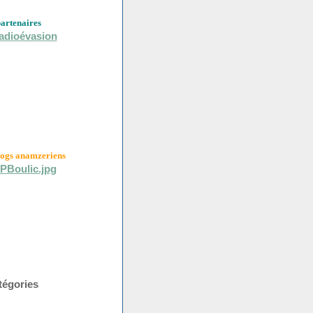
partenaires
logs anamzeriens
tégories