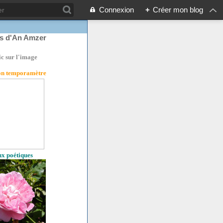
Connexion
+
Créer mon blog
rs d'An Amzer
ic sur l'image
son temporamètre
eux poétiques