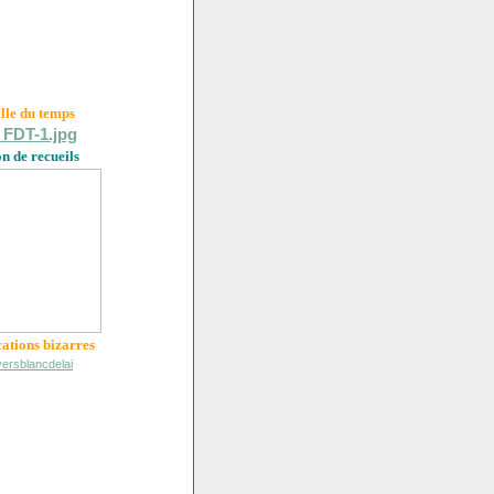
ille du
temps
on de recueils
cations bizarres