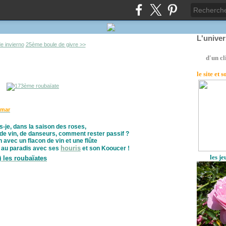
L'unive
e invierno
25ème boule de givre >>
d'un cl
le site
et 
mar
-je, dans la saison des roses,
 de vin, de danseurs, comment rester passif ?
n avec un flacon de vin et une flûte
houris
 au paradis avec ses
et son Kooucer !
les j
 les roubaïates