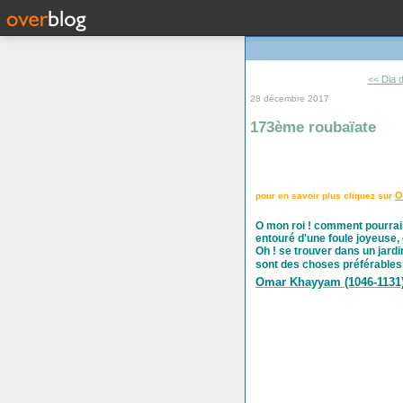
<< Dia d
28 décembre 2017
173ème roubaïate
O
pour en savoir plus cliquez sur
O mon roi ! comment pourrais
entouré d'une foule joyeuse,
Oh ! se trouver dans un jardi
sont des choses préférables
Omar Khayyam (1046-1131)