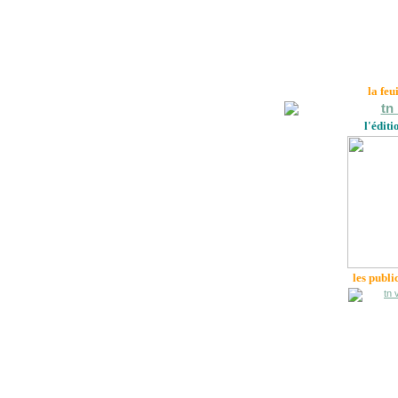
la feu
l'éditi
les publi