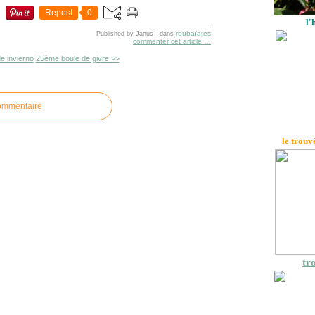
Repost
0
l'
roubaïates
Published by Janus
-
dans
commenter cet article
…
e invierno
25ème boule de givre >>
commentaire
le trouv
tro