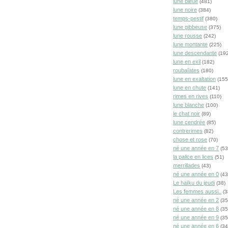
lune bleue
(481)
lune noire
(384)
temps-pestif
(380)
lune gibbeuse
(375)
lune rousse
(242)
lune montante
(225)
lune descendante
(192
lune en exil
(182)
roubaïates
(180)
lune en exaltation
(155
lune en chute
(141)
rimes en rives
(110)
lune blanche
(100)
le chat noir
(89)
lune cendrée
(85)
contrerimes
(82)
chose et rose
(70)
né une année en 7
(53
la palice en lices
(51)
merrillades
(43)
né une année en 0
(43
Le haïku du jeudi
(38)
Les femmes aussi..
(3
né une année en 2
(35
né une année en 8
(35
né une année en 9
(35
né une année en 6
(34