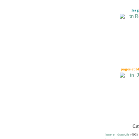
les 
pages et b
Ca
lune en domicile
(493)