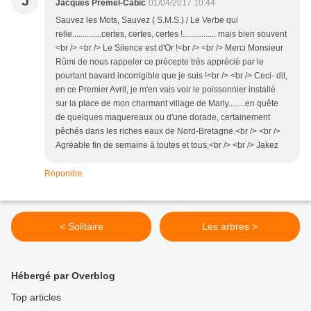
J
Jacques Premel-Cabic
01/04/2017 10:44
Sauvez les Mots, Sauvez ( S.M.S.) / Le Verbe qui
relie..............certes, certes, certes !................ mais bien souvent
<br /> <br /> Le Silence est d'Or !<br /> <br /> Merci Monsieur
Rûmi de nous rappeler ce précepte très apprécié par le
pourtant bavard incorrigible que je suis !<br /> <br /> Ceci- dit,
en ce Premier Avril, je m'en vais voir le poissonnier installé
sur la place de mon charmant village de Marly........en quête
de quelques maquereaux ou d'une dorade, certainement
pêchés dans les riches eaux de Nord-Bretagne.<br /> <br />
Agréable fin de semaine à toutes et tous,<br /> <br /> Jakez
Répondre
< Solitaire
Les arbres >
Hébergé par Overblog
Top articles