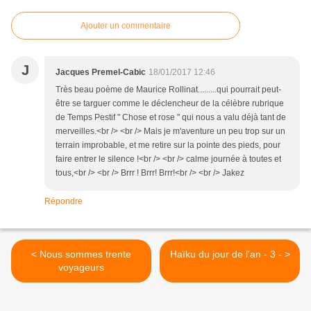
Ajouter un commentaire
J
Jacques Premel-Cabic
18/01/2017 12:46
Très beau poème de Maurice Rollinat.........qui pourrait peut-
être se targuer comme le déclencheur de la célèbre rubrique
de Temps Pestif " Chose et rose " qui nous a valu déjà tant de
merveilles.<br /> <br /> Mais je m'aventure un peu trop sur un
terrain improbable, et me retire sur la pointe des pieds, pour
faire entrer le silence !<br /> <br /> calme journée à toutes et
tous,<br /> <br /> Brrr ! Brrr! Brrr!<br /> <br /> Jakez
Répondre
< Nous sommes trente
Haïku du jour de l'an - 3 - >
voyageurs