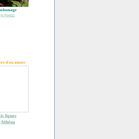
hobamage
ère d'an amzer
is lignes