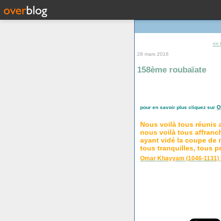
<< 
28 mars 2016
158ème roubaïate
O
pour en savoir plus cliquez sur
Nous voilà tous réunis 
nous voilà tous affranch
ayant vidé la coupe de 
tous tranquilles, tous pr
Omar Khayyam (1046-1131) l