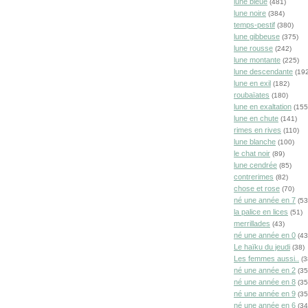
lune bleue
(481)
lune noire
(384)
temps-pestif
(380)
lune gibbeuse
(375)
lune rousse
(242)
lune montante
(225)
lune descendante
(192
lune en exil
(182)
roubaïates
(180)
lune en exaltation
(155
lune en chute
(141)
rimes en rives
(110)
lune blanche
(100)
le chat noir
(89)
lune cendrée
(85)
contrerimes
(82)
chose et rose
(70)
né une année en 7
(53
la palice en lices
(51)
merrillades
(43)
né une année en 0
(43
Le haïku du jeudi
(38)
Les femmes aussi..
(3
né une année en 2
(35
né une année en 8
(35
né une année en 9
(35
né une année en 6
(34