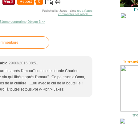
Repost
0
l'
roubaïates
Published by Janus
-
dans
commenter cet article
…
61ème contrerime
Déluge 3 >>
commentaire
le trouv
abic
29/03/2016 08:51
igarette après l'amour" comme le chante Charles
le vin qui libère après l'amour" . Ce polisson d'Omar,
s de la cuillère.......ou avec le cul de la bouteille !
rdi à toutes et tous,<br /> <br /> Jakez
tro