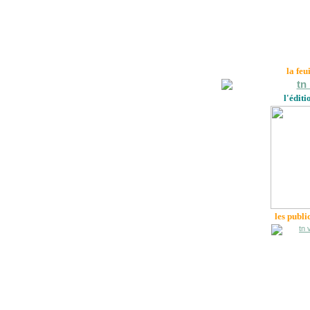
la feu
l'éditi
les publi