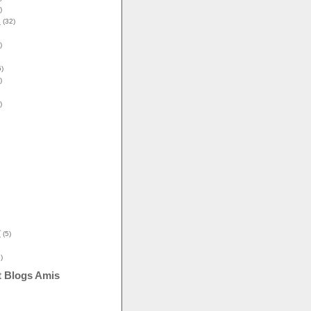
)
s
(32)
)
)
)
)
î
(5)
)
t Blogs Amis