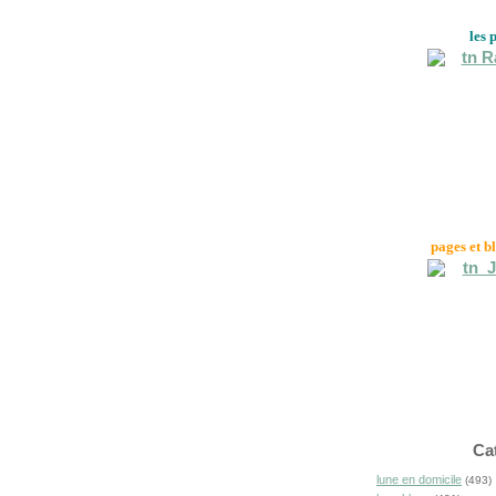
les 
pages et b
Ca
lune en domicile
(493)