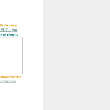
ille du
temps
on de recueils
cations bizarres