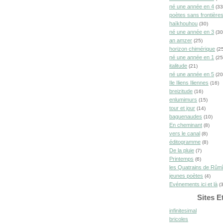
né une année en 4
(33
poètes sans frontière
haïkhouhou
(30)
né une année en 3
(30
an amzer
(25)
horizon chimérique
(25
né une année en 1
(25
italitude
(21)
né une année en 5
(20
Ile Iliens Iliennes
(16)
breizitude
(16)
enlumimurs
(15)
tour et jour
(14)
baguenaudes
(10)
En cheminant
(8)
vers le canal
(8)
éditogramme
(8)
De la pluie
(7)
Printemps
(6)
les Quatrains de Rûm
jeunes poètes
(4)
Evénements ici et là
(3
Sites E
infinitesimal
bricoles