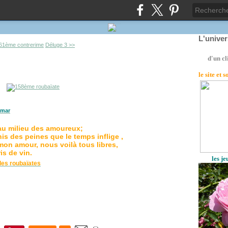
L'unive
61ème contrerime
Déluge 3 >>
d'un cl
le site
et 
mar
au milieu des amoureux;
is des peines que le temps inflige ,
mon amour, nous voilà tous libres,
is de vin.
les j
es roubaïates