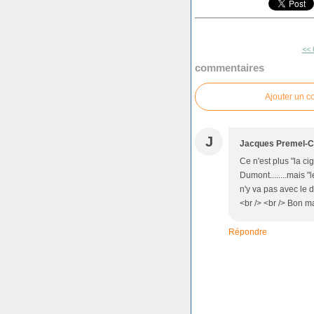
<< 
commentaires
Ajouter un 
J
Jacques Premel-C
Ce n'est plus "la c
Dumont........mais "
n'y va pas avec le do
<br /> <br /> Bon ma
Répondre