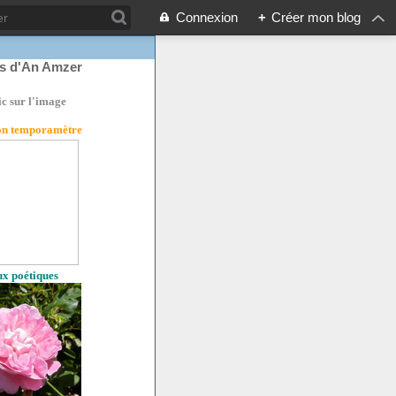
Connexion
+
Créer mon blog
rs d'An Amzer
ic sur l'image
son temporamètre
eux poétiques