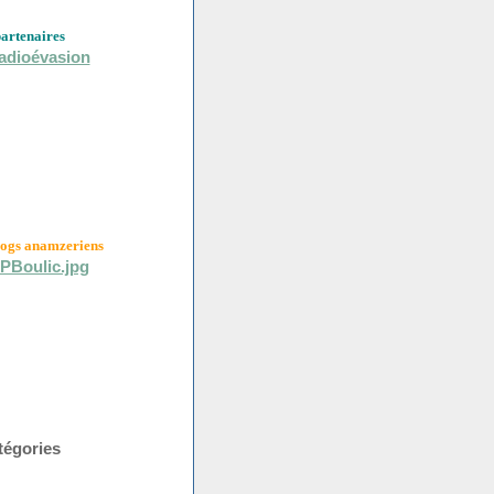
partenaires
logs anamzeriens
tégories