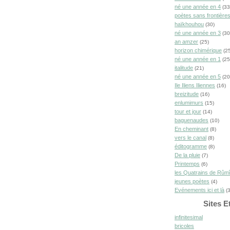
né une année en 4
(33
poètes sans frontière
haïkhouhou
(30)
né une année en 3
(30
an amzer
(25)
horizon chimérique
(25
né une année en 1
(25
italitude
(21)
né une année en 5
(20
Ile Iliens Iliennes
(16)
breizitude
(16)
enlumimurs
(15)
tour et jour
(14)
baguenaudes
(10)
En cheminant
(8)
vers le canal
(8)
éditogramme
(8)
De la pluie
(7)
Printemps
(6)
les Quatrains de Rûm
jeunes poètes
(4)
Evénements ici et là
(3
Sites E
infinitesimal
bricoles