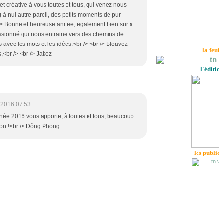
 créative à vous toutes et tous, qui venez nous
g à nul autre pareil, des petits moments de pur
> Bonne et heureuse année, également bien sûr à
sionné qui nous entraine vers des chemins de
s avec les mots et les idées.<br /> <br /> Bloavez
la feu
,<br /> <br /> Jakez
l'éditi
/2016 07:53
née 2016 vous apporte, à toutes et tous, beaucoup
ation !<br /> Dông Phong
les publi