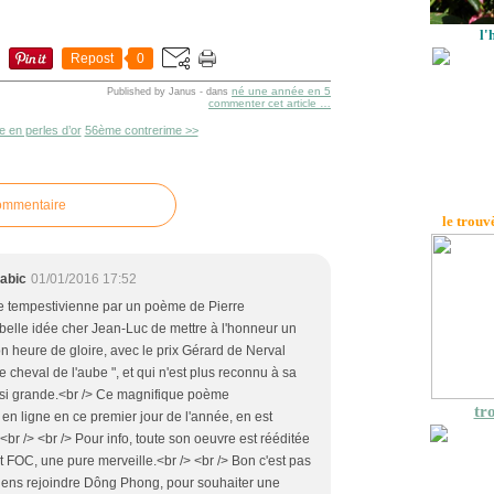
l'
Repost
0
né une année en 5
Published by Janus
-
dans
commenter cet article
…
e en perles d’or
56ème contrerime >>
commentaire
le trouv
abic
01/01/2016 17:52
 tempestivienne par un poème de Pierre
belle idée cher Jean-Luc de mettre à l'honneur un
n heure de gloire, avec le prix Gérard de Nerval
e cheval de l'aube ", et qui n'est plus reconnu à sa
t si grande.<br /> Ce magnifique poème
tro
en ligne en ce premier jour de l'année, en est
<br /> <br /> Pour info, toute son oeuvre est rééditée
 FOC, une pure merveille.<br /> <br /> Bon c'est pas
e viens rejoindre Dông Phong, pour souhaiter une