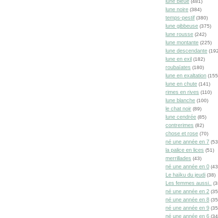
lune bleue
(481)
lune noire
(384)
temps-pestif
(380)
lune gibbeuse
(375)
lune rousse
(242)
lune montante
(225)
lune descendante
(192
lune en exil
(182)
roubaïates
(180)
lune en exaltation
(155
lune en chute
(141)
rimes en rives
(110)
lune blanche
(100)
le chat noir
(89)
lune cendrée
(85)
contrerimes
(82)
chose et rose
(70)
né une année en 7
(53
la palice en lices
(51)
merrillades
(43)
né une année en 0
(43
Le haïku du jeudi
(38)
Les femmes aussi..
(3
né une année en 2
(35
né une année en 8
(35
né une année en 9
(35
né une année en 6
(34