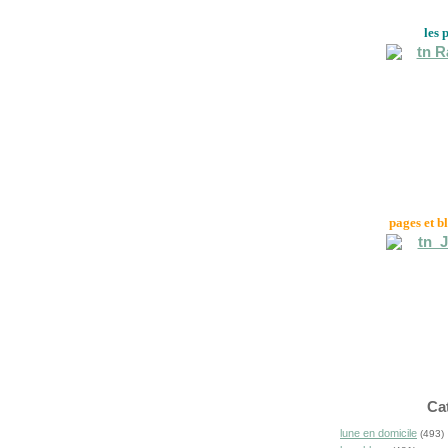
les 
pages et b
Ca
lune en domicile
(493)