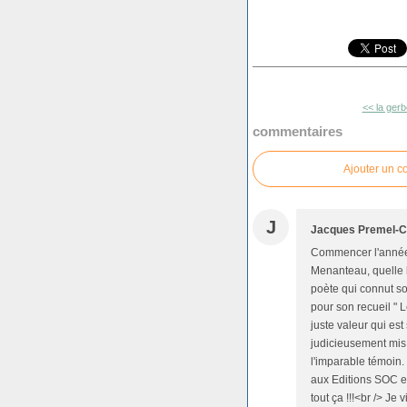
<< la gerb
commentaires
Ajouter un 
J
Jacques Premel-C
Commencer l'année
Menanteau, quelle 
poète qui connut so
pour son recueil " L
juste valeur qui es
judicieusement mis 
l'imparable témoin. 
aux Editions SOC et
tout ça !!!<br /> J