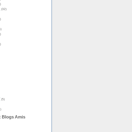
)
s
(32)
)
)
)
)
î
(5)
)
t Blogs Amis