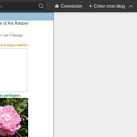
Connexion
+
Créer mon blog
rs d'An Amzer
ic sur l'image
son temporamètre
eux poétiques