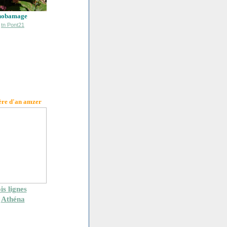
hobamage
ère d'an amzer
is lignes