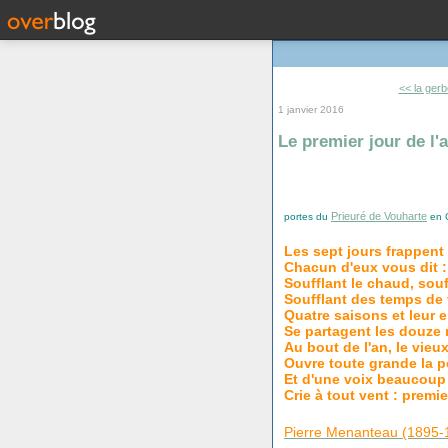
<< la gerb
1 janvier 2016
Le premier jour de l'
Prieuré de Vouharte
portes du
en C
Les sept jours frappent 
Chacun d'eux vous dit : 
Soufflant le chaud, souff
Soufflant des temps de 
Quatre saisons et leur 
Se partagent les douze 
Au bout de l'an, le vieux
Ouvre toute grande la p
Et d'une voix beaucoup 
Crie à tout vent : premie
Pierre Menanteau (1895-