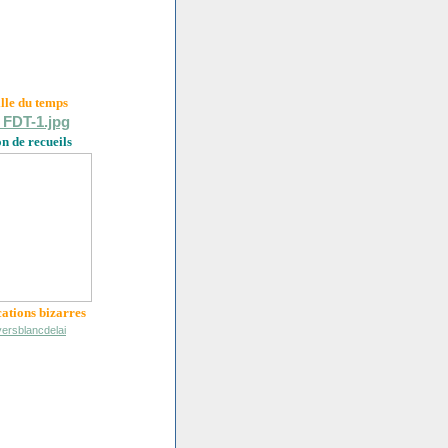
ille du
temps
on de recueils
cations bizarres