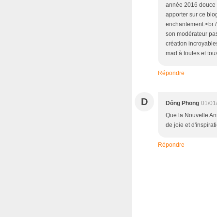
année 2016 douce et
apporter sur ce blo
enchantement.<br /
son modérateur pas
création incroyable
mad à toutes et tous
Répondre
D
Dông Phong
01/01
Que la Nouvelle An
de joie et d'inspir
Répondre