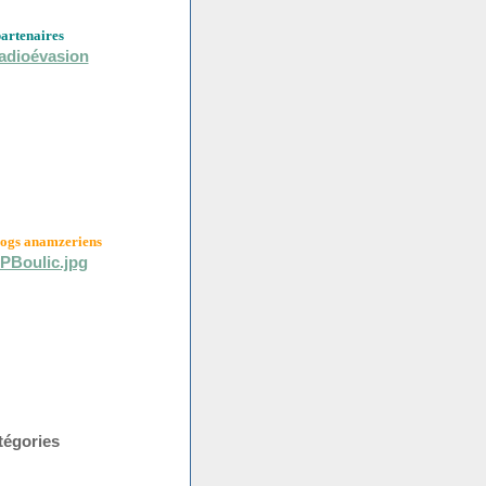
partenaires
logs anamzeriens
tégories