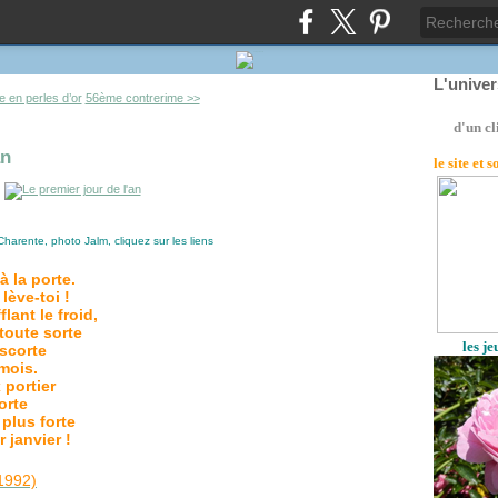
L'unive
e en perles d’or
56ème contrerime >>
d'un cl
an
le site
et 
harente, photo Jalm, cliquez sur les liens
à la porte.
lève-toi !
lant le froid,
toute sorte
les j
escorte
mois.
 portier
orte
plus forte
r janvier !
1992)