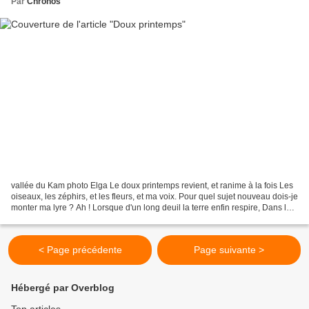
Par
Chronos
vallée du Kam photo Elga Le doux printemps revient, et ranime à la fois Les
oiseaux, les zéphirs, et les fleurs, et ma voix. Pour quel sujet nouveau dois-je
monter ma lyre ? Ah ! Lorsque d'un long deuil la terre enfin respire, Dans les
champs, dans les...
< Page précédente
Page suivante >
Hébergé par Overblog