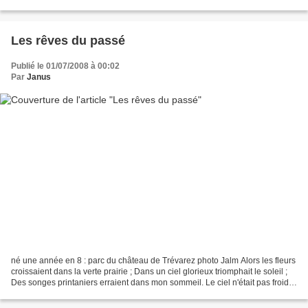
Des serpents assoupis aux bords...
Les rêves du passé
Publié le 01/07/2008 à 00:02
Par
Janus
né une année en 8 : parc du château de Trévarez photo Jalm Alors les fleurs
croissaient dans la verte prairie ; Dans un ciel glorieux triomphait le soleil ;
Des songes printaniers erraient dans mon sommeil. Le ciel n'était pas froid,
l'eau n'était pas...