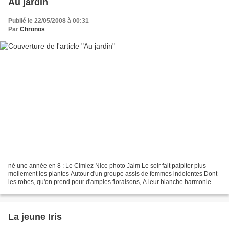
Au jardin
Publié le 22/05/2008 à 00:31
Par
Chronos
né une année en 8 : Le Cimiez Nice photo Jalm Le soir fait palpiter plus
mollement les plantes Autour d'un groupe assis de femmes indolentes Dont
les robes, qu'on prend pour d'amples floraisons, A leur blanche harmonie
éclairent les gazons. Une ombre...
La jeune Iris