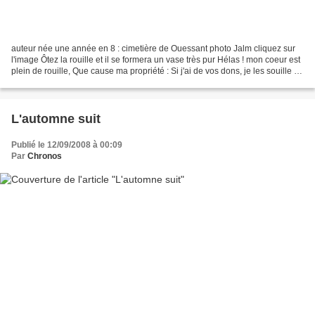
auteur née une année en 8 : cimetière de Ouessant photo Jalm cliquez sur
l'image Ôtez la rouille et il se formera un vase très pur Hélas ! mon coeur est
plein de rouille, Que cause ma propriété : Si j'ai de vos dons, je les souille ;
Mettez-le, Mon Seigneur,...
L'automne suit
Publié le 12/09/2008 à 00:09
Par
Chronos