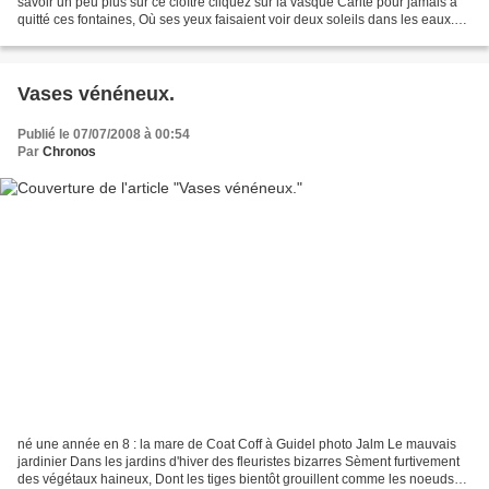
savoir un peu plus sur ce cloître cliquez sur la vasque Carite pour jamais a
quitté ces fontaines, Où ses yeux faisaient voir deux soleils dans les eaux.
Voilà bien le rivage, où parmi...
Vases vénéneux.
Publié le 07/07/2008 à 00:54
Par
Chronos
né une année en 8 : la mare de Coat Coff à Guidel photo Jalm Le mauvais
jardinier Dans les jardins d'hiver des fleuristes bizarres Sèment furtivement
des végétaux haineux, Dont les tiges bientôt grouillent comme les noeuds