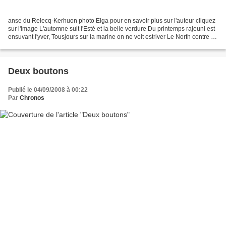
anse du Relecq-Kerhuon photo Elga pour en savoir plus sur l'auteur cliquez
sur l'image L'automne suit l'Esté et la belle verdure Du printemps rajeuni est
ensuvant l'yver, Tousjours sur la marine on ne voit estriver Le North contre la
nef errante à l'aventure,...
Deux boutons
Publié le 04/09/2008 à 00:22
Par
Chronos