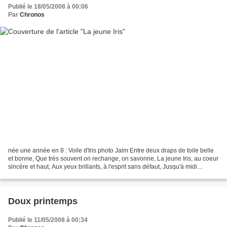
Publié le 18/05/2008 à 00:06
Par
Chronos
née une année en 8 : Voile d'Iris photo Jalm Entre deux draps de toile belle
et bonne, Que très souvent on rechange, on savonne, La jeune Iris, au coeur
sincère et haut, Aux yeux brillants, à l'esprit sans défaut, Jusqu'à midi
volontiers se mitonne. Je...
Doux printemps
Publié le 11/05/2008 à 00:34