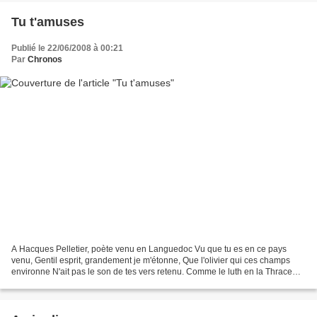
Tu t'amuses
Publié le 22/06/2008 à 00:21
Par
Chronos
A Hacques Pelletier, poète venu en Languedoc Vu que tu es en ce pays
venu, Gentil esprit, grandement je m'étonne, Que l'olivier qui ces champs
environne N'ait pas le son de tes vers retenu. Comme le luth en la Thrace
connu, Tira les rocs : si ta muse...