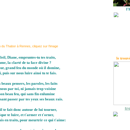
l'
n du Thabor à Rennes, cliquez sur l'image
leil, Diane, empruntes-tu tes traits,
le trouv
me, la clarté de ta face divine ?
r, grand feu du monde où il domine,
, puis sur nous luire ainsi tu te fais.
 beaux pensers, les paroles, les faits
 nous par toi, ni jamais trop voisine
son beau feu, qui sans fin enlumine
sant passer par tes yeux ses beaux rais.
tro
il te fait donc autour de lui tourner,
que te luire, et t'armer et t'orner,
is en traits, pour meurtrir ce qui t'aime: