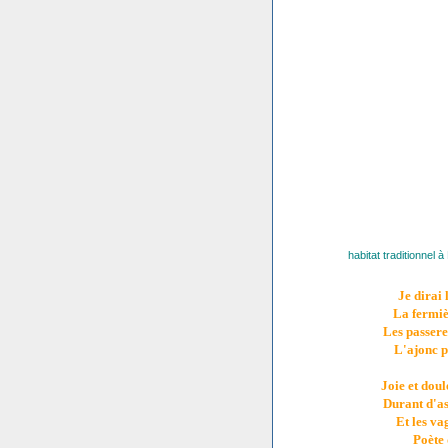
habitat traditionnel
Je dirai 
La fermiè
Les passere
L'ajonc p
Joie et doul
Durant d'as
Et les va
Poète 