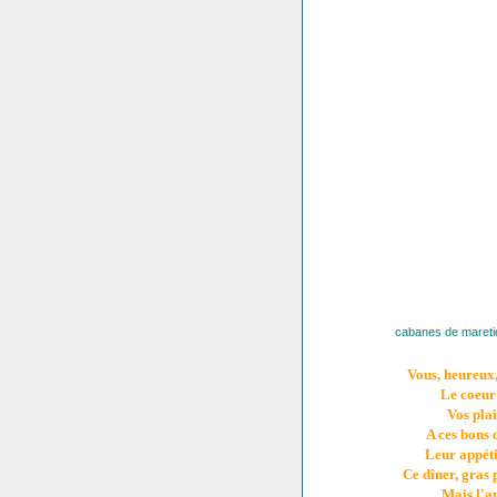
cabanes de mareti
Vous, heureux,
Le coeur 
Vos plai
A ces bons 
Leur appéti
Ce dîner, gras 
Mais l'am