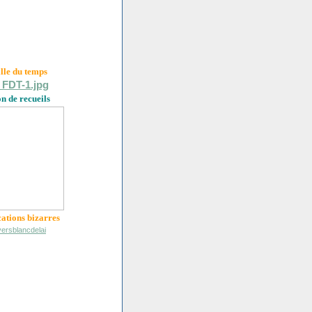
ille du
temps
on de recueils
cations bizarres