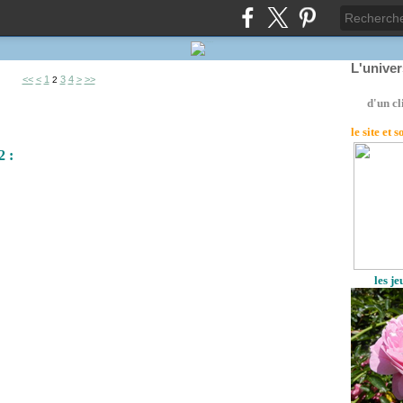
L'unive
<<
<
1
3
4
>
>>
2
d'un cl
le site
et 
2 :
les j