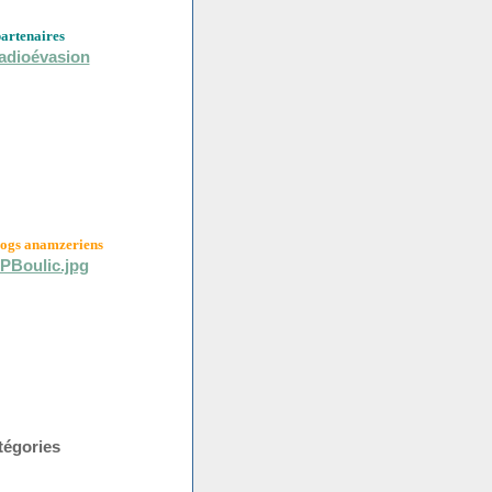
partenaires
logs anamzeriens
tégories