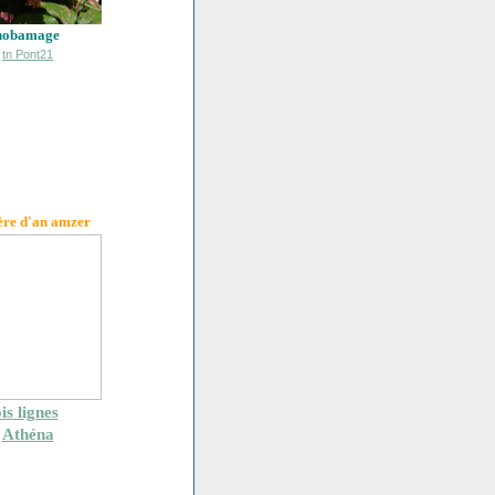
hobamage
ère d'an amzer
is lignes