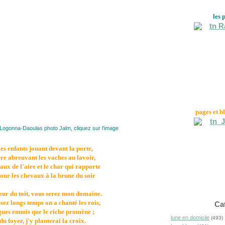
les 
pages et b
 à Logonna-Daoulas photo Jalm, cliquez sur l'image
les enfants jouant devant la porte,
re abreuvant les vaches au lavoir,
aux de l'aire et le char qui rapporte
our les chevaux à la brune du soir
eur du toit, vous serez mon domaine.
sez longs temps on a chanté les rois,
Ca
gues ennuis que le riche promène ;
lune en domicile
(493)
du foyer, j'y planterai la croix.