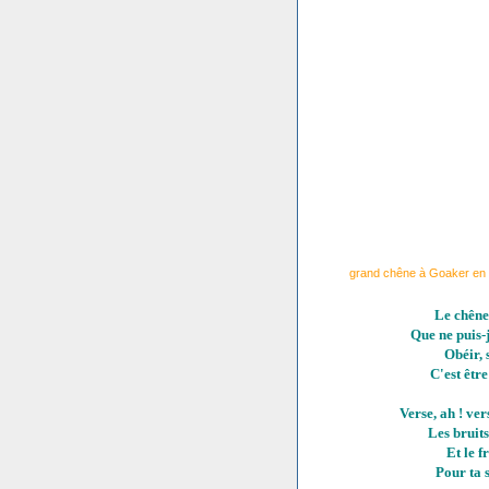
grand chêne à Goaker en C
Le chêne 
Que ne puis-j
Obéir, 
C'est être
Verse, ah ! ver
Les bruits
Et le f
Pour ta s