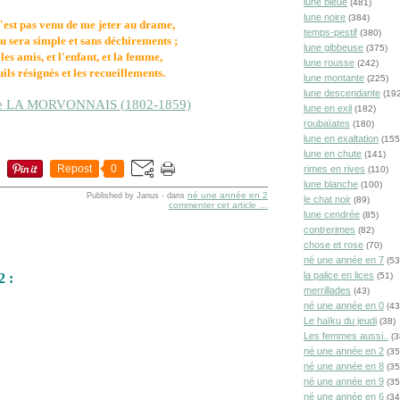
lune bleue
(481)
lune noire
(384)
'est pas venu de me jeter au drame,
temps-pestif
(380)
 sera simple et sans déchirements ;
lune gibbeuse
(375)
 les amis, et l'enfant, et la femme,
lune rousse
(242)
uils résignés et les recueillements.
lune montante
(225)
lune descendante
(192
de LA MORVONNAIS (1802-1859)
lune en exil
(182)
roubaïates
(180)
lune en exaltation
(155
lune en chute
(141)
Repost
0
rimes en rives
(110)
lune blanche
(100)
né une année en 2
Published by Janus
-
dans
le chat noir
(89)
commenter cet article
…
lune cendrée
(85)
contrerimes
(82)
chose et rose
(70)
né une année en 7
(53
la palice en lices
2 :
(51)
merrillades
(43)
né une année en 0
(43
Le haïku du jeudi
(38)
Les femmes aussi..
(3
né une année en 2
(35
né une année en 8
(35
né une année en 9
(35
né une année en 6
(34