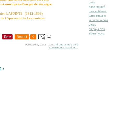
quioc
 et sourit près d'un pot de vin aigre.
denis heudré
mes antidotes
nien LAPOINTE (1812-1893)
terre lointaine
t de L'après-midi in Les barrières
la huche à pain
cargo
au pays bleu
albert houcq
Repost
0
né une année en 2
Published by Janus
-
dans
commenter cet article
…
2 :