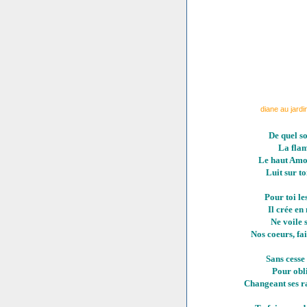
diane au jardi
De quel so
La flam
Le haut Amou
Luit sur toi
Pour toi les
Il crée en
Ne voile 
Nos coeurs, fai
Sans cesse 
Pour obli
Changeant ses ra