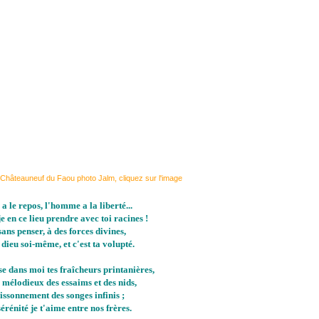
hâteauneuf du Faou photo Jalm, cliquez sur l'image
a le repos, l'homme a la liberté...
e en ce lieu prendre avec toi racines !
sans penser, à des forces divines,
 dieu soi-même, et c'est ta volupté.
se dans moi tes fraîcheurs printanières,
 mélodieux des essaims et des nids,
rissonnement des songes infinis ;
érénité je t'aime entre nos frères.