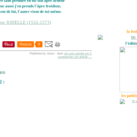
re sans prendre en toi son âpre ardeur
ur aussi j'en prends l'âpre froideur,
ent de lui, l'autre vient de toi-même.
nne JODELLE (1532-1573)
la feu
l'éditi
Repost
0
né une année en 2
Published by Janus
-
dans
commenter cet article
…
es
2 :
les publi