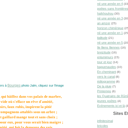
né une année en 4
(33
poètes sans frontière
haïkhouhou
(30)
né une année en 3
(30
an amzer
(25)
horizon chimérique
(25
né une année en 1
(25
italitude
(21)
né une année en 5
(20
Ile Iliens Iliennes
(16)
breizitude
(16)
enlumimurs
(15)
tour et jour
(14)
baguenaudes
(10)
En cheminant
(8)
vers le canal
(8)
éditogramme
(8)
Bourges
ers à
photo Jalm, cliquez sur l'image
De la pluie
(7)
Printemps
(6)
 qui bâillez dans vos palais de marbre,
les Quatrains de Rûm
jeunes poètes
vide où s'efface un rêve d'amitié,
(4)
Evénements ici et là
(3
sirs, faux rubis, inspirent la pitié
compagnons attablés sous un arbre ;
Sites E
t gaillard mange tout et sans choix ;
infinitesimal
pour eux, pour vous serait bien maigre ;
bricoles
itié, qui fuit la demeure des rois,