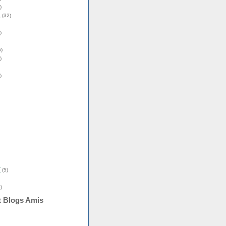
)
s
(32)
)
)
)
)
î
(5)
)
t Blogs Amis