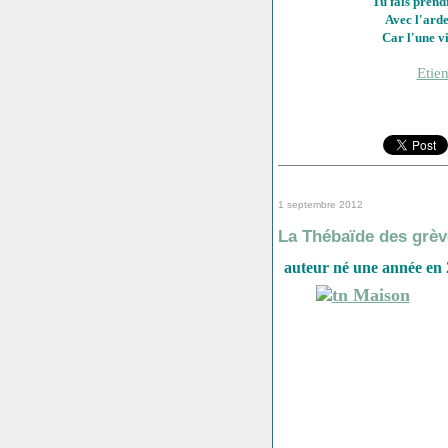
Tu fais prend
Avec l'arde
Car l'une vi
Etie
1 septembre 2012
La Thébaïde des grèv
auteur né une année en 