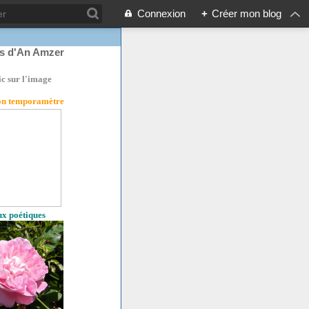
Connexion
+
Créer mon blog
rs d'An Amzer
ic sur l'image
son temporamètre
eux poétiques