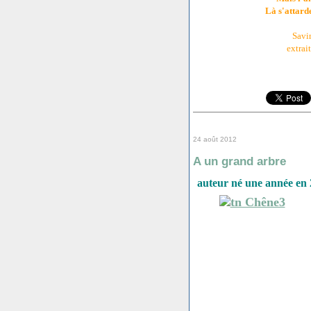
Là s'attarde
Savi
extrai
24 août 2012
A un grand arbre
auteur né une année en 