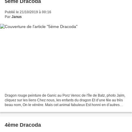
5ème Dracoda
Publié le 21/10/2019 à 00:16
Par
Janus
Dragon rouge peinture de Ganic au Porz Venoc de l'île de Batz, photo Jalm,
cliquez sur les liens Chez nous, les enfants du dragon Et d’une fée au très
beau nom, On le vénère. Mais cet animal fabuleux Est honni en d’autres
lieux Sur notre terre. Dông...
4ème Dracoda