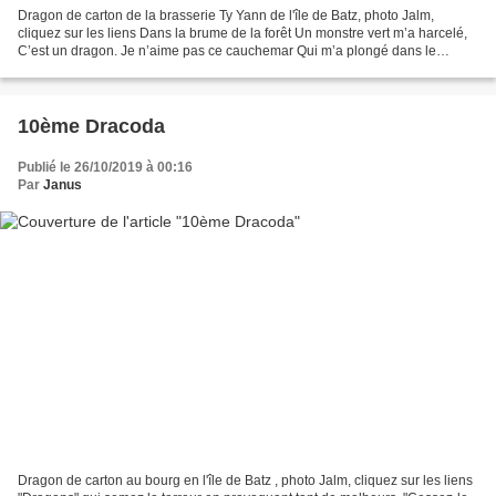
Dragon de carton de la brasserie Ty Yann de l'île de Batz, photo Jalm,
cliquez sur les liens Dans la brume de la forêt Un monstre vert m’a harcelé,
C’est un dragon. Je n’aime pas ce cauchemar Qui m’a plongé dans le
brouillard Sans vraie raison. Dông...
10ème Dracoda
Publié le 26/10/2019 à 00:16
Par
Janus
Dragon de carton au bourg en l'île de Batz , photo Jalm, cliquez sur les liens