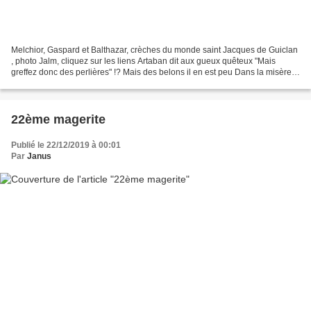
Melchior, Gaspard et Balthazar, crèches du monde saint Jacques de Guiclan
, photo Jalm, cliquez sur les liens Artaban dit aux gueux quêteux "Mais
greffez donc des perlières" !? Mais des belons il en est peu Dans la misère
du désert Alain
22ème magerite
Publié le 22/12/2019 à 00:01
Par
Janus