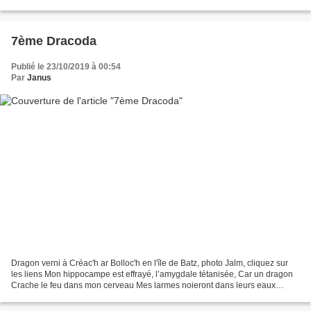
Pour nos demains. Annie
7ème Dracoda
Publié le 23/10/2019 à 00:54
Par
Janus
Dragon verni à Créac'h ar Bolloc'h en l'île de Batz, photo Jalm, cliquez sur
les liens Mon hippocampe est effrayé, l’amygdale tétanisée, Car un dragon
Crache le feu dans mon cerveau Mes larmes noieront dans leurs eaux
L’affreux python Yvette