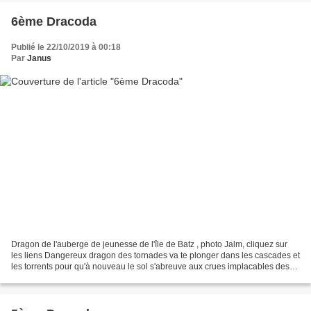
6ème Dracoda
Publié le 22/10/2019 à 00:18
Par
Janus
Dragon de l'auberge de jeunesse de l'île de Batz , photo Jalm, cliquez sur
les liens Dangereux dragon des tornades va te plonger dans les cascades et
les torrents pour qu'à nouveau le sol s'abreuve aux crues implacables des
fleuves et affluents de Jean-Luc...