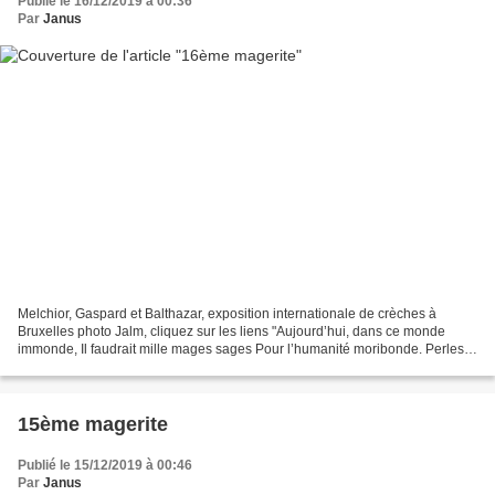
Publié le 16/12/2019 à 00:36
Par
Janus
Melchior, Gaspard et Balthazar, exposition internationale de crèches à
Bruxelles photo Jalm, cliquez sur les liens "Aujourd’hui, dans ce monde
immonde, Il faudrait mille mages sages Pour l’humanité moribonde. Perles
roulent sur les visages" Yvette
15ème magerite
Publié le 15/12/2019 à 00:46
Par
Janus