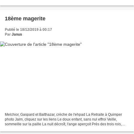
18ème magerite
Publié le 18/12/2019 à 00:17
Par
Janus
Melchior, Gaspard et Balthazar, crèche de l'ehpad La Retraite à Quimper
photo Jalm, cliquez sur les liens Le doux enfant, sans nul effroi Veille,
sommeille sur la paille La nuit décroît, l'ange aperçoit Près des trois rois,
Jésus ripaille. Marylène