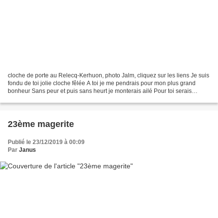
cloche de porte au Relecq-Kerhuon, photo Jalm, cliquez sur les liens Je suis
fondu de toi jolie cloche fêlée A toi je me pendrais pour mon plus grand
bonheur Sans peur et puis sans heurt je monterais ailé Pour toi serais
maître-saintier maître-sonneur...
23ème magerite
Publié le 23/12/2019 à 00:09
Par
Janus