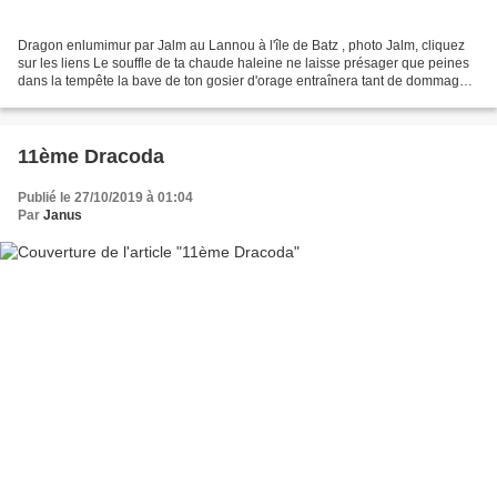
Dragon enlumimur par Jalm au Lannou à l'île de Batz , photo Jalm, cliquez
sur les liens Le souffle de ta chaude haleine ne laisse présager que peines
dans la tempête la bave de ton gosier d'orage entraînera tant de dommages
et tant de dettes de Jean-Luc...
11ème Dracoda
Publié le 27/10/2019 à 01:04
Par
Janus