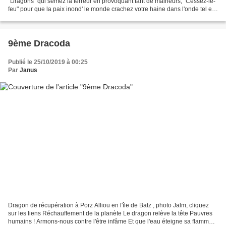
"Dragons" qui semez la terreur en provoquant tant de malheurs, "Cessez-le-
feu" pour que la paix inond' le monde crachez votre haine dans l'onde tel est
mon voeu ! Claudie
9ème Dracoda
Publié le 25/10/2019 à 00:25
Par
Janus
Dragon de récupération à Porz Alliou en l'île de Batz , photo Jalm, cliquez
sur les liens Réchauffement de la planète Le dragon relève la tête Pauvres
humains ! Armons-nous contre l'être infâme Et que l'eau éteigne sa flamme