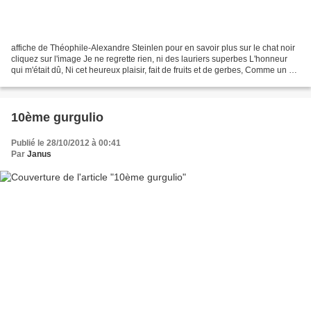
affiche de Théophile-Alexandre Steinlen pour en savoir plus sur le chat noir
cliquez sur l'image Je ne regrette rien, ni des lauriers superbes L'honneur
qui m'était dû, Ni cet heureux plaisir, fait de fruits et de gerbes, Comme un vin
répandu : Je vois...
10ème gurgulio
Publié le 28/10/2012 à 00:41
Par
Janus