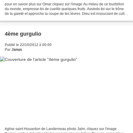
pour en savoir plus sur Omar cliquez sur l'image Au milieu de ce tourbillon
du monde, empresse-toi de cueillir quelques fruits. Assieds-toi sur le trône
de la gaieté et approche la coupe de tes lèvres. Dieu est insouciant de culte
et de péché ; jouis...
4ème gurgulio
Publié le 22/10/2012 à 00:00
Par
Janus
église saint Houardon de Landerneau photo Jalm, cliquez sur l'image