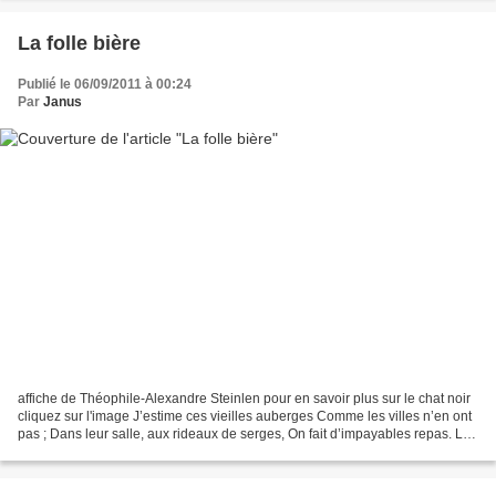
La folle bière
Publié le 06/09/2011 à 00:24
Par
Janus
affiche de Théophile-Alexandre Steinlen pour en savoir plus sur le chat noir
cliquez sur l'image J’estime ces vieilles auberges Comme les villes n’en ont
pas ; Dans leur salle, aux rideaux de serges, On fait d’impayables repas. La
folle bière, aux creux...