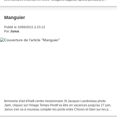
Folles chimères, oiseaux gauches...
Manguier
Publié le 10/06/2011 à 23:12
Par
Janus
ferronerie d'art d'Haïti centre missionnaire St Jacques Landivisiau photo
Jalm, cliquez sur l'image Temps-Pestif va être en vacances jusqu'au 27 juin,
Janus s'en va à nouveau compter les ponts entre Chinon et Gien sur les pas
de Gaston Couté, François...