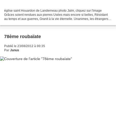
église saint Houardon de Landerneau photo Jalm, cliquez sur l'image
Grâces soient rendues aux pierres Usées mais encore si belles, Résistant
au temps et aux guerres, Granit à la vie éternelle. Unanimes, les étrangers
Les admirent en les louant : Incroyable,...
78ème roubaïate
Publié le 23/08/2012 à 00:35
Par
Janus