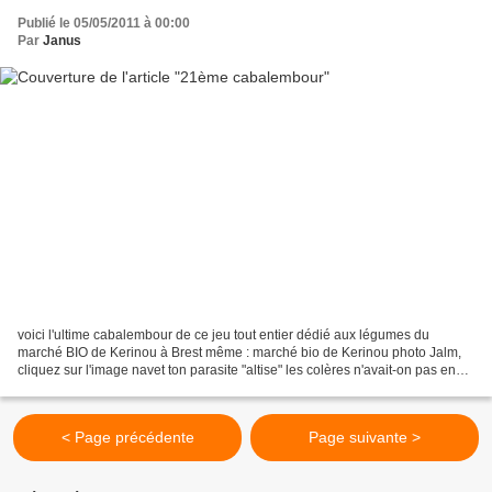
Publié le 05/05/2011 à 00:00
Par
Janus
voici l'ultime cabalembour de ce jeu tout entier dédié aux légumes du
marché BIO de Kerinou à Brest même : marché bio de Kerinou photo Jalm,
cliquez sur l'image navet ton parasite "altise" les colères n'avait-on pas en
terre effacé toute invite Janus...
< Page précédente
Page suivante >