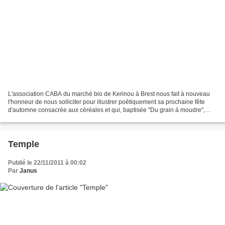
L'association CABA du marché bio de Kerinou à Brest nous fait à nouveau
l'honneur de nous solliciter pour illustrer poétiquement sa prochaine fête
d'automne consacrée aux céréales et qui, baptisée "Du grain à moudre",
aura lieu le 8 octobre prochain....
Temple
Publié le 22/11/2011 à 00:02
Par
Janus