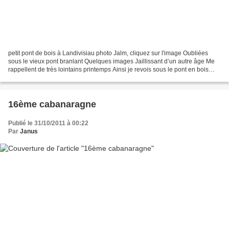
petit pont de bois à Landivisiau photo Jalm, cliquez sur l'image Oubliées
sous le vieux pont branlant Quelques images Jaillissant d’un autre âge Me
rappellent de très lointains printemps Ainsi je revois sous le pont en bois
Ces longs cheveux Et ces yeux...
16ème cabanaragne
Publié le 31/10/2011 à 00:22
Par
Janus