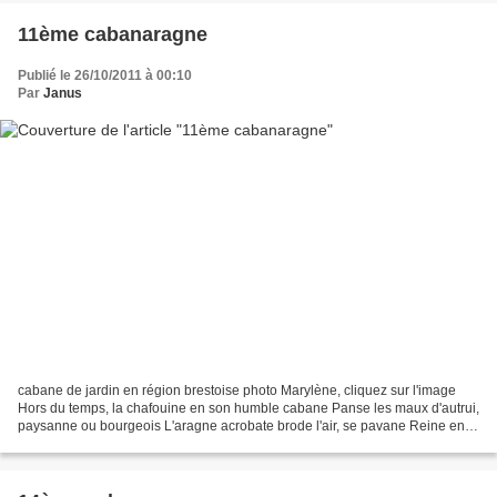
11ème cabanaragne
Publié le 26/10/2011 à 00:10
Par
Janus
cabane de jardin en région brestoise photo Marylène, cliquez sur l'image
Hors du temps, la chafouine en son humble cabane Panse les maux d'autrui,
paysanne ou bourgeois L'aragne acrobate brode l'air, se pavane Reine en
sa demeure, elle file, enrubanne...