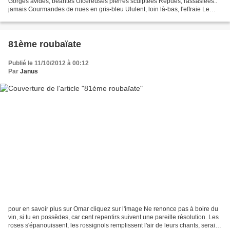
Gorges avides, béantes Ulcéreuses pierres sculptées Repues, rassasiées..
jamais Gourmandes de nues en gris-bleu Ululent, loin là-bas, l'effraie Le
hibou, la chouette géante Implorant,...
81ème roubaïate
Publié le 11/10/2012 à 00:12
Par
Janus
pour en savoir plus sur Omar cliquez sur l'image Ne renonce pas à boire du
vin, si tu en possèdes, car cent repentirs suivent une pareille résolution. Les
roses s'épanouissent, les rossignols remplissent l'air de leurs chants, serait-il