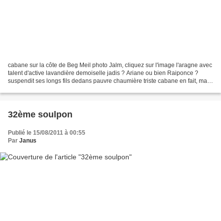
cabane sur la côte de Beg Meil photo Jalm, cliquez sur l'image l'aragne avec
talent d'active lavandière demoiselle jadis ? Ariane ou bien Raiponce ?
suspendit ses longs fils dedans pauvre chaumière triste cabane en fait, mais
magie ou lumière de fils...
32ème soulpon
Publié le 15/08/2011 à 00:55
Par
Janus