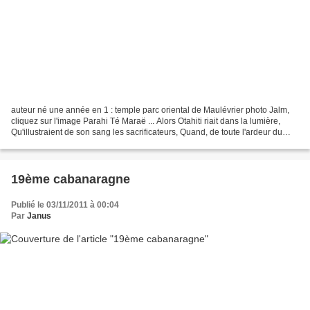
auteur né une année en 1 : temple parc oriental de Maulévrier photo Jalm,
cliquez sur l'image Parahi Té Maraë ... Alors Otahiti riait dans la lumière,
Qu'illustraient de son sang les sacrificateurs, Quand, de toute l'ardeur du
ciel, sur les hauteurs Sublimes,...
19ème cabanaragne
Publié le 03/11/2011 à 00:04
Par
Janus