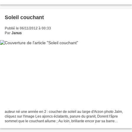
raisonnable de...
Soleil couchant
Publié le 06/11/2012 à 00:33
Par
Janus
auteur né une année en 2 : coucher de soleil au large d'Arzon photo Jalm,
cliquez sur l'image Les ajoncs éclatants, parure du granit, Dorent l'âpre
sommet que le couchant allume ; Au loin, brillante encor par sa barre
d'écume, La mer sans fin commence...