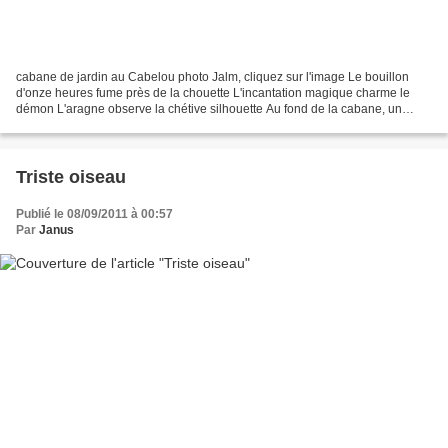
cabane de jardin au Cabelou photo Jalm, cliquez sur l'image Le bouillon
d'onze heures fume près de la chouette L'incantation magique charme le
démon L'aragne observe la chétive silhouette Au fond de la cabane, un
breuvage en assiette Une voix d'ange braille:...
Triste oiseau
Publié le 08/09/2011 à 00:57
Par
Janus