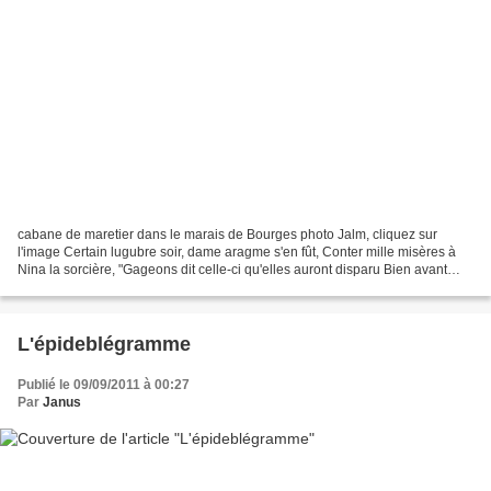
cabane de maretier dans le marais de Bourges photo Jalm, cliquez sur
l'image Certain lugubre soir, dame aragme s'en fût, Conter mille misères à
Nina la sorcière, "Gageons dit celle-ci qu'elles auront disparu Bien avant
qu'Halloween et ses chapeaux pointus...
L'épideblégramme
Publié le 09/09/2011 à 00:27
Par
Janus