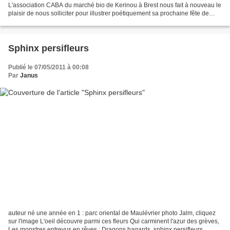
L'association CABA du marché bio de Kerinou à Brest nous fait à nouveau le
plaisir de nous solliciter pour illustrer poétiquement sa prochaine fête de
printemps "craquons pour les légumes"...
Sphinx persifleurs
Publié le 07/05/2011 à 00:08
Par
Janus
auteur né une année en 1 : parc oriental de Maulévrier photo Jalm, cliquez
sur l'image L'oeil découvre parmi ces fleurs Qui carminent l'azur des grèves,
Les monstres entrevus en rêves : Dragons hagards, sphinx persifleurs,