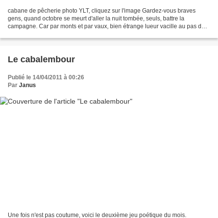
cabane de pêcherie photo YLT, cliquez sur l'image Gardez-vous braves
gens, quand octobre se meurt d'aller la nuit tombée, seuls, battre la
campagne. Car par monts et par vaux, bien étrange lueur vacille au pas de
Jack recherchant sa demeure. ni cabane,...
Le cabalembour
Publié le 14/04/2011 à 00:26
Par
Janus
Une fois n'est pas coutume, voici le deuxième jeu poétique du mois.