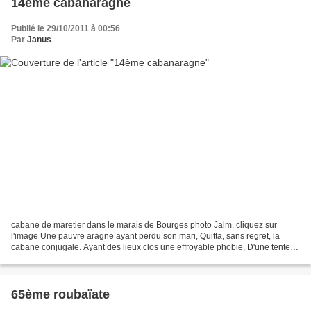
14ème cabanaragne
Publié le 29/10/2011 à 00:56
Par
Janus
cabane de maretier dans le marais de Bourges photo Jalm, cliquez sur
l'image Une pauvre aragne ayant perdu son mari, Quitta, sans regret, la
cabane conjugale. Ayant des lieux clos une effroyable phobie, D'une tente la
veuve noire se munit. Découvrant...
65ème roubaïate