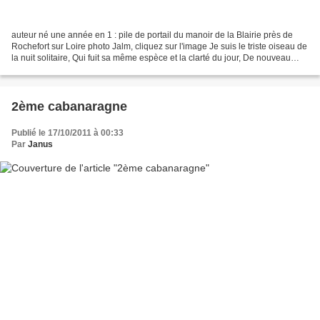
auteur né une année en 1 : pile de portail du manoir de la Blairie près de
Rochefort sur Loire photo Jalm, cliquez sur l'image Je suis le triste oiseau de
la nuit solitaire, Qui fuit sa même espèce et la clarté du jour, De nouveau
transformé par la rigueur...
2ème cabanaragne
Publié le 17/10/2011 à 00:33
Par
Janus