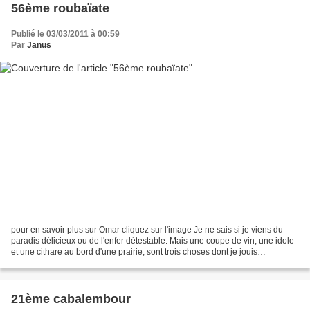
56ème roubaïate
Publié le 03/03/2011 à 00:59
Par
Janus
pour en savoir plus sur Omar cliquez sur l'image Je ne sais si je viens du
paradis délicieux ou de l'enfer détestable. Mais une coupe de vin, une idole
et une cithare au bord d'une prairie, sont trois choses dont je jouis
présentement, et toi tu vis sur...
21ème cabalembour