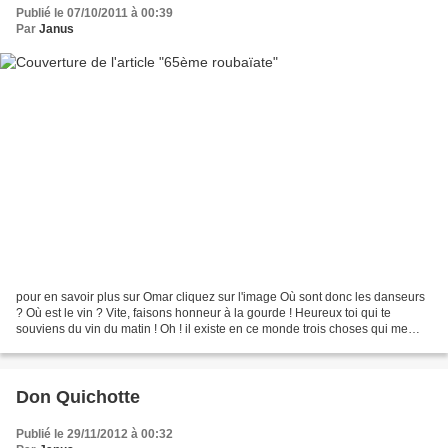
Publié le 07/10/2011 à 00:39
Par
Janus
pour en savoir plus sur Omar cliquez sur l'image Où sont donc les danseurs
? Où est le vin ? Vite, faisons honneur à la gourde ! Heureux toi qui te
souviens du vin du matin ! Oh ! il existe en ce monde trois choses qui me
sont chères : une tête prise...
Don Quichotte
Publié le 29/11/2012 à 00:32