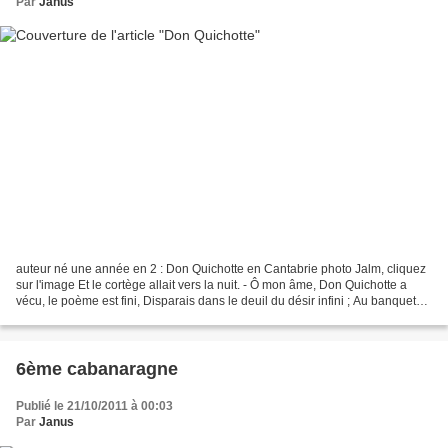
Par
Janus
auteur né une année en 2 : Don Quichotte en Cantabrie photo Jalm, cliquez
sur l'image Et le cortège allait vers la nuit. - Ô mon âme, Don Quichotte a
vécu, le poème est fini, Disparais dans le deuil du désir infini ; Au banquet
de l'oubli, voici qu'on...
6ème cabanaragne
Publié le 21/10/2011 à 00:03
Par
Janus